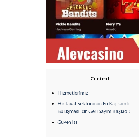
Content
Hizmetlerimiz
Hırdavat Sektörünün En Kapsamlı
Buluşması İçin Geri Sayım Başladı!
Güven Isı