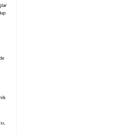
şlar
lup
’de
nik
sı,