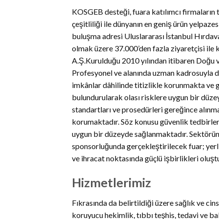
KOSGEB desteği, fuara katılımcı firmaların ti
çeşitliliği ile dünyanın en geniş ürün yelpaze
buluşma adresi Uluslararası İstanbul Hırdavat 
olmak üzere 37.000’den fazla ziyaretçisi 
A.Ş.Kurulduğu 2010 yılından itibaren Doğu 
Profesyonel ve alanında uzman kadrosuyla dan
imkânlar dâhilinde titizlikle korunmakta ve 
bulundurularak olası risklere uygun bir düzeyd
standartları ve prosedürleri gereğince alınm
korumaktadır. Söz konusu güvenlik tedbirler
uygun bir düzeyde sağlanmaktadır. Sektörün 
sponsorluğunda gerçekleştirilecek fuar; yerli
ve ihracat noktasında güçlü işbirlikleri olu
Hizmetlerimiz
Fıkrasında da belirtildiği üzere sağlık ve cin
koruyucu hekimlik, tıbbı teşhis, tedavi ve ba