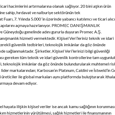
cari hacimlerini artırmalarına olanak sağlıyor. 20 bini aşkın ürün
sine sahip, hırdavat ve nalburiye sektörünün tek
Fuarı, 7. Yılında 5.000 ‘in üzerinde yabancı katılımcı ve ticari alıcı
ile kapılarını açmaya hazırlanıyor. PROMEC DANIŞMANLIK
ve Güneydoğu genelinde adını gururla duyuran Promec A.Ş.
ışmanlık hizmeti vermektedir. Kişisel Veri’leriniz teknik ve idari
gerekli güvenlik tedbirleri, teknolojik imkânlar da göz önünde
e sağlanmaktadır. Şirketler, Kişisel Veri’lerinizi bilgi güvenliği
ası gereken tüm teknik ve idari güvenlik kontrollerine tam uygunlu
i, teknolojik imkânlar da göz önünde bulundurularak muhtemel ris
lider markalarından; Karbosan’ın Platınum, Caldini ve İstweld’in G
 üreticiler ile global markaları aynı platformda buluşturarak ithala
şturmaya devam ediyor.
sel hayata ilişkin kişisel veriler ise ancak kamu sağlığının korunması
kım hizmetlerinin yürütülmesi, sağlık hizmetleri ile finansmanının