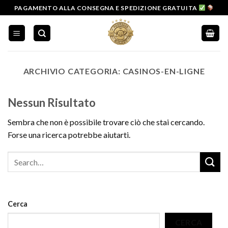
Salta
PAGAMENTO ALLA CONSEGNA E SPEDIZIONE GRATUITA
ai
contenuti
ARCHIVIO CATEGORIA:
CASINOS-EN-LIGNE
Nessun Risultato
Sembra che non è possibile trovare ciò che stai cercando.
Forse una ricerca potrebbe aiutarti.
Cerca
CERCA