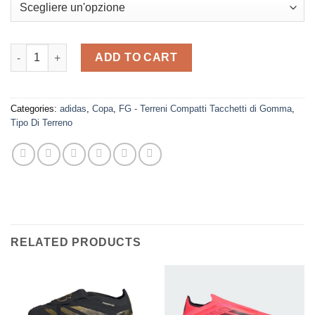
€ 269,99.
€ 129,99.
adidas - Copa Pure FG Yellow-Black quantity
ADD TO CART
Categories:
adidas
,
Copa
,
FG - Terreni Compatti Tacchetti di Gomma
,
Tipo Di Terreno
RELATED PRODUCTS