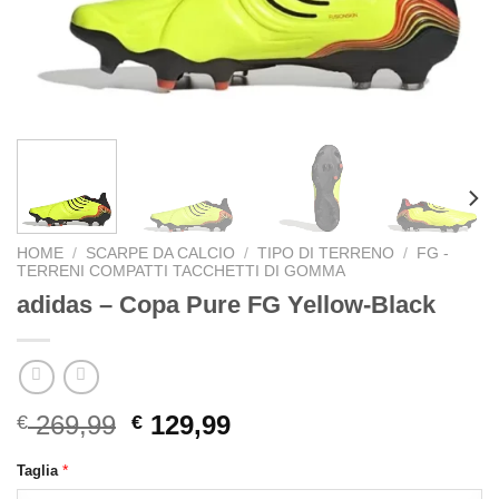
HOME
/
SCARPE DA CALCIO
/
TIPO DI TERRENO
/
FG -
TERRENI COMPATTI TACCHETTI DI GOMMA
adidas – Copa Pure FG Yellow-Black
Original
Current
269,99
129,99
€
€
price
price
*
Taglia
was:
is: