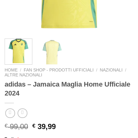
HOME
/
FAN SHOP - PRODOTTI UFFICIALI
/
NAZIONALI
/
ALTRE NAZIONALI
adidas – Jamaica Maglia Home Ufficiale
2024
Original
Current
99,00
39,99
€
€
price
price