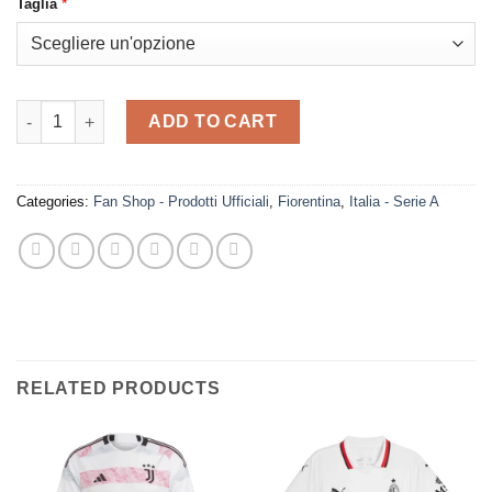
*
Taglia
was:
is:
€ 99,00.
€ 39,99.
Kappa - Fiorentina Maglia Gara Third Kombat Pro Ufficiale 2023 
ADD TO CART
Categories:
Fan Shop - Prodotti Ufficiali
,
Fiorentina
,
Italia - Serie A
RELATED PRODUCTS