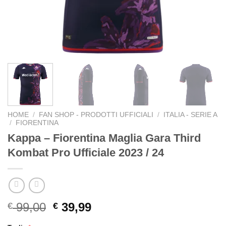
HOME
/
FAN SHOP - PRODOTTI UFFICIALI
/
ITALIA - SERIE A
/
FIORENTINA
Kappa – Fiorentina Maglia Gara Third
Kombat Pro Ufficiale 2023 / 24
Original
Current
99,00
39,99
€
€
price
price