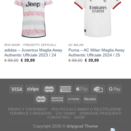
FAN SHOP - PRODOTTI UFFICIALI
AC MILAN
adidas – Juventus Maglia Away
Puma – AC Milan Maglia Away
Authentic Ufficiale 2023 / 24
Authentic Ufficiale 2024 / 25
Original
Current
Original
Current
€
99,00
€
39,99
€
99,00
€
39,99
price
price
price
price
was:
is:
was:
is:
€ 99,00.
€ 39,99.
€ 99,00.
€ 39,99.
PRIVACY STATEMENT
POLITICA DI CAMBIO O RESTITUZIONE
TERMINI E CONDIZIONI
CHI SIAMO
DOMANDE FREQUENTI
CONTATTACI
SHOP
Copyright 2026 ©
dripgoal Theme