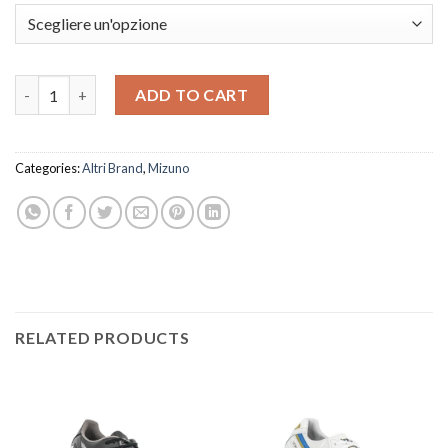
€ 159,99.
€ 119,99.
Mizuno - Morelia Neo IV Beta SR4 Japan FG Home and Glory Pac
ADD TO CART
Categories:
Altri Brand
,
Mizuno
RELATED PRODUCTS