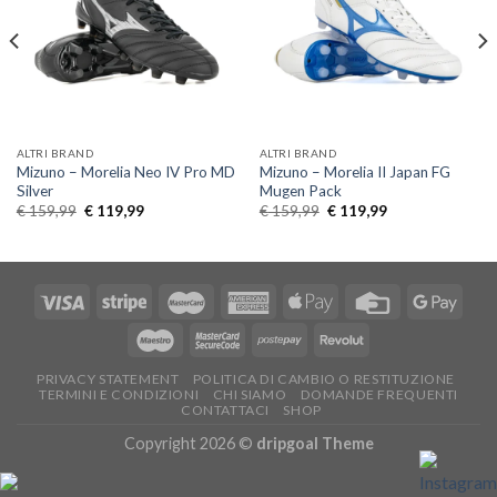
ALTRI BRAND
ALTRI BRAND
Mizuno – Morelia Neo IV Pro MD
Mizuno – Morelia II Japan FG
Silver
Mugen Pack
Original
Current
Original
Current
€
159,99
€
119,99
€
159,99
€
119,99
price
price
price
price
was:
is:
was:
is:
€ 159,99.
€ 119,99.
€ 159,99.
€ 119,99.
PRIVACY STATEMENT
POLITICA DI CAMBIO O RESTITUZIONE
TERMINI E CONDIZIONI
CHI SIAMO
DOMANDE FREQUENTI
CONTATTACI
SHOP
Copyright 2026 ©
dripgoal Theme