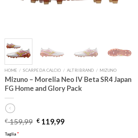
HOME
/
SCARPE DA CALCIO
/
ALTRI BRAND
/
MIZUNO
Mizuno – Morelia Neo IV Beta SR4 Japan
FG Home and Glory Pack
Original
Current
159,99
119,99
€
€
price
price
*
Taglia
was:
is: