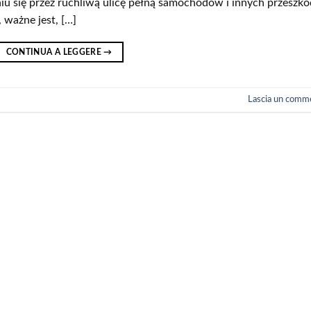
iu się przez ruchliwą ulicę pełną samochodów i innych przeszkó
 ważne jest, […]
CONTINUA A LEGGERE
→
Lascia un comm