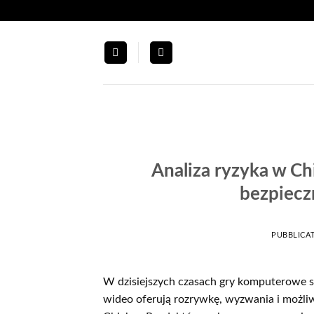
Salta
ai
contenuti
Analiza ryzyka w Ch
bezpiecz
PUBBLICA
W dzisiejszych czasach gry komputerowe sta
wideo oferują rozrywkę, wyzwania i możliwo