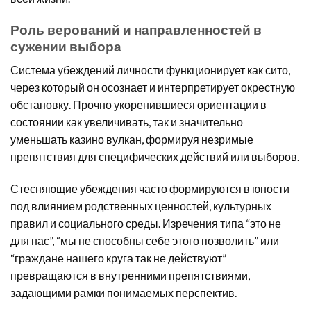
Роль верований и направленностей в
сужении выбора
Система убеждений личности функционирует как сито,
через который он осознает и интерпретирует окрестную
обстановку. Прочно укоренившиеся ориентации в
состоянии как увеличивать, так и значительно
уменьшать казино вулкан, формируя незримые
препятствия для специфических действий или выборов.
Стесняющие убеждения часто формируются в юности
под влиянием родственных ценностей, культурных
правил и социального среды. Изречения типа “это не
для нас”, “мы не способны себе этого позволить” или
“граждане нашего круга так не действуют”
превращаются в внутренними препятствиями,
задающими рамки понимаемых перспектив.