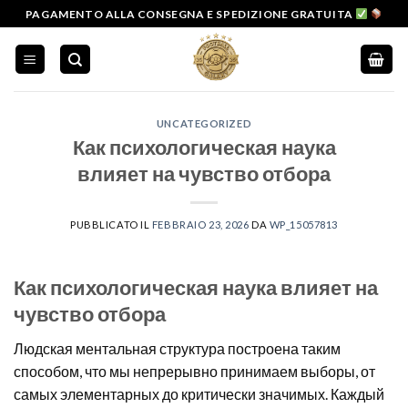
Salta
PAGAMENTO ALLA CONSEGNA E SPEDIZIONE GRATUITA
ai
contenuti
UNCATEGORIZED
Как психологическая наука
влияет на чувство отбора
PUBBLICATO IL
FEBBRAIO 23, 2026
DA
WP_15057813
Как психологическая наука влияет на
чувство отбора
Людская ментальная структура построена таким
способом, что мы непрерывно принимаем выборы, от
самых элементарных до критически значимых. Каждый