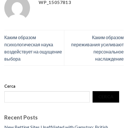
WP_15057813
Каким образом
Каким образом
психологическая наука
переживания усиливают
воздействует на ощущение
персональное
выбора
наслаждение
Cerca
CERCA
Recent Posts
New Betting Sites Unaffiliated with Gamstop: British