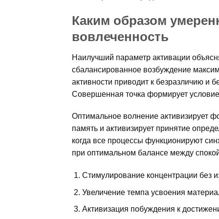
Каким образом умерен
вовлеченность
Наилучший параметр активации объясня
сбалансированное возбуждение максим
активности приводит к безразличию и бе
Совершенная точка формирует условие
Оптимальное волнение активизирует фо
память и активизирует принятие опреде
когда все процессы функционируют син
при оптимальном балансе между споко
Стимулирование концентрации без и
Увеличение темпа усвоения материа
Активизация побуждения к достижен