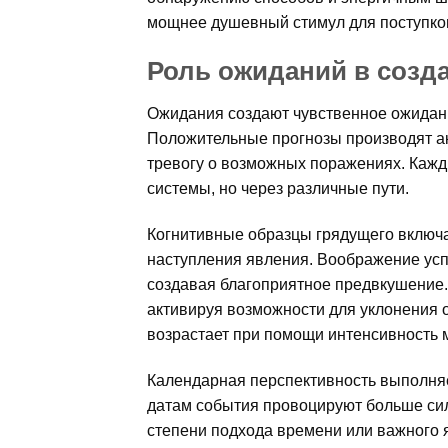
мощнее душевный стимул для поступко
Роль ожиданий в созд
Ожидания создают чувственное ожидани
Положительные прогнозы производят ак
тревогу о возможных поражениях. Кажд
системы, но через различные пути.
Когнитивные образцы грядущего включа
наступления явления. Воображение усп
создавая благоприятное предвкушение.
активируя возможности для уклонения 
возрастает при помощи интенсивность 
Календарная перспективность выполняе
датам события провоцируют больше си
степени подхода времени или важного