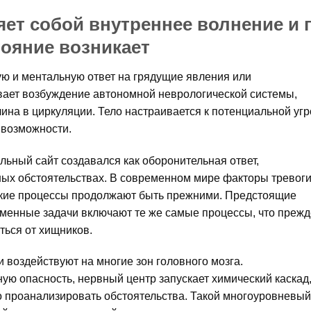
ет собой внутреннее волнение и 
тояние возникает
ую и ментальную ответ на грядущие явления или
вает возбуждение автономной неврологической системы,
ина в циркуляции. Тело настраивается к потенциальной угр
 возможности.
ьный сайт создавался как оборонительная ответ,
ых обстоятельствах. В современном мире факторы тревог
кие процессы продолжают быть прежними. Предстоящие
менные задачи включают те же самые процессы, что прежд
ться от хищников.
 воздействуют на многие зон головного мозга.
ю опасность, нервный центр запускает химический каскад,
 проанализировать обстоятельства. Такой многоуровневый