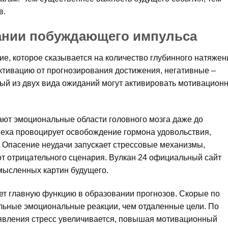
в.
ании побуждающего импульса
е, которое сказывается на количество глубинного натяжен
тивацию от прогнозирования достижения, негативные –
ый из двух вида ожиданий могут активировать мотивацион
ют эмоциональные области головного мозга даже до
еха провоцирует освобождение гормона удовольствия,
 Опасение неудачи запускает стрессовые механизмы,
от отрицательного сценария. Вулкан 24 официальный сайт
мысленных картин будущего.
т главную функцию в образовании прогнозов. Скорые по
льные эмоциональные реакции, чем отдаленные цели. По
 явления стресс увеличивается, повышая мотивационный