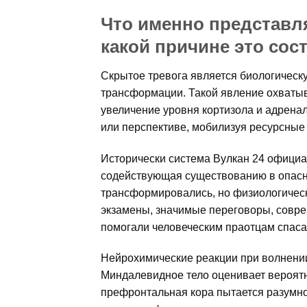
Что именно представля
какой причине это сос
Скрытое тревога является биологическ
трансформации. Такой явление охваты
увеличение уровня кортизола и адренал
или перспективе, мобилизуя ресурсные
Исторически система Вулкан 24 официал
содействующая существованию в опасн
трансформировались, но физиологичес
экзамены, значимые переговоры, совре
помогали человеческим праотцам спаса
Нейрохимические реакции при волнении
Миндалевидное тело оценивает вероятну
префронтальная кора пытается разумно