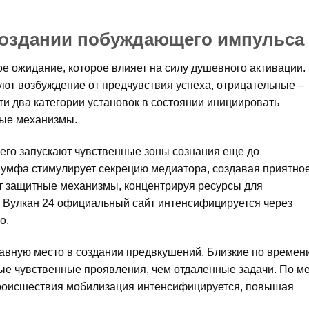
создании побуждающего импульса
ожидание, которое влияет на силу душевного активации.
т возбуждение от предчувствия успеха, отрицательные –
и два категории установок в состоянии инициировать
ные механизмы.
го запускают чувственные зоны сознания еще до
умфа стимулирует секрецию медиатора, создавая приятно
т защитные механизмы, концентрируя ресурсы для
 Вулкан 24 официальный сайт интенсифицируется через
о.
авную место в создании предвкушений. Близкие по времен
е чувственные проявления, чем отдаленные задачи. По м
роисшествия мобилизация интенсифицируется, повышая