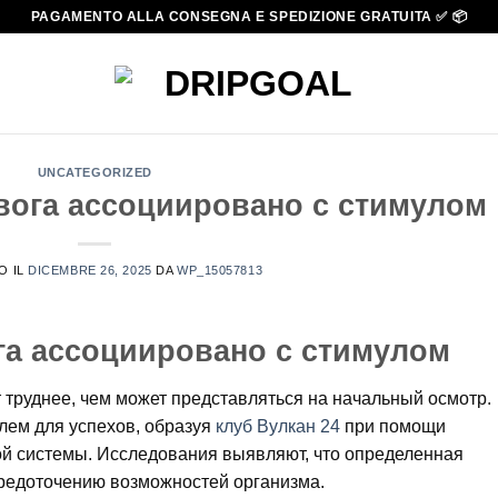
PAGAMENTO ALLA CONSEGNA E SPEDIZIONE GRATUITA ✅ 📦
UNCATEGORIZED
евога ассоциировано с стимулом
O IL
DICEMBRE 26, 2025
DA
WP_15057813
га ассоциировано с стимулом
труднее, чем может представляться на начальный осмотр.
лем для успехов, образуя
клуб Вулкан 24
при помощи
й системы. Исследования выявляют, что определенная
средоточению возможностей организма.