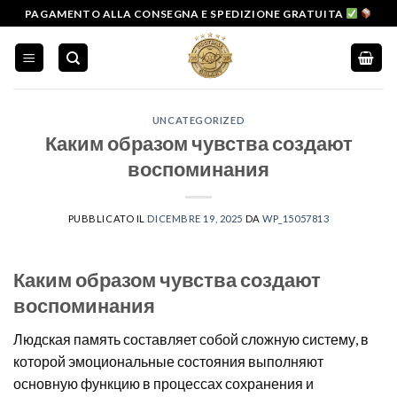
Salta
PAGAMENTO ALLA CONSEGNA E SPEDIZIONE GRATUITA
ai
contenuti
UNCATEGORIZED
Каким образом чувства создают
воспоминания
PUBBLICATO IL
DICEMBRE 19, 2025
DA
WP_15057813
Каким образом чувства создают
воспоминания
Людская память составляет собой сложную систему, в
которой эмоциональные состояния выполняют
основную функцию в процессах сохранения и