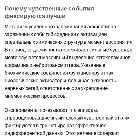
Почему чувственные события
фиксируются лучше
Механизм усиленного запоминания аффективно
заряженных событий соединен с активацией
специальных химических структур в момент восприятия.
В период когда личность переживает сильные чувства, в
мозге случается массивный выделение катехоламинов,
дофамина и нейротрансмиттера. Указанные
биохимические соединения функционируют как
биологические активаторы, повышая активность
нервных сетей, ответственных за укрепление
мнемонических процессов.
Эксперименты показывают, что эпизоды,
спровоцировавшие значительный чувственный отклик,
фиксируются в три-четыре раз эффективнее
индифферентной данных. Этот явление содержит