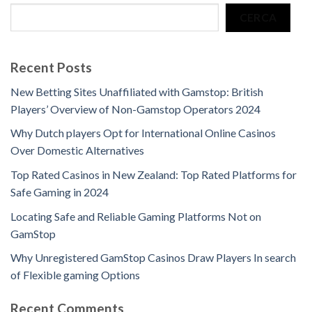
CERCA
Recent Posts
New Betting Sites Unaffiliated with Gamstop: British
Players’ Overview of Non-Gamstop Operators 2024
Why Dutch players Opt for International Online Casinos
Over Domestic Alternatives
Top Rated Casinos in New Zealand: Top Rated Platforms for
Safe Gaming in 2024
Locating Safe and Reliable Gaming Platforms Not on
GamStop
Why Unregistered GamStop Casinos Draw Players In search
of Flexible gaming Options
Recent Comments