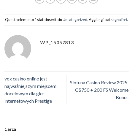
Questo elemento è stato inserito in
Uncategorized
. Aggiungilo ai
segnalibri
.
WP_15057813
vox casino online jest
Slotuna Casino Review 2025:
najważniejszym miejscem
C$750 + 200 FS Welcome
docelowym dla gier
Bonus
internetowych Prestige
Cerca