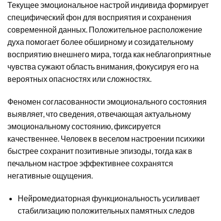
Текущее эмоциональное настрой индивида формирует
специфический фон для восприятия и сохранения
современной данных. Положительное расположение
духа помогает более обширному и созидательному
восприятию внешнего мира, тогда как неблагоприятные
чувства сужают область внимания, фокусируя его на
вероятных опасностях или сложностях.
Феномен согласованности эмоционального состояния
выявляет, что сведения, отвечающая актуальному
эмоциональному состоянию, фиксируется
качественнее. Человек в веселом настроении психики
быстрее сохранит позитивные эпизоды, тогда как в
печальном настрое эффективнее сохранятся
негативные ощущения.
Нейромедиаторная функциональность усиливает
стабилизацию положительных памятных следов