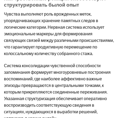
структурировать былой опыт
Чувства выполняют роль врожденных меток,
упорядочивающих хранение памятных следов в
логические категории. Нервная система использует
эмоциональные маркеры для формирования
связующих связей между различными происшествиями,
что гарантирует продуктивную перемещение по
колоссальному количеству собранного стажа.
Система консолидации чувственной способности
запоминания формирует многоуровневые построения
воспоминаний, где наиболее аффективно важные
эпизоды превращаются в центральными точками, к
которым прикрепляются соединенные переживания.
Указанная структуризация обеспечивает оперативно
воспроизводить соответствующую сведения в
ситуациях, нуждающихся в выработки решений,