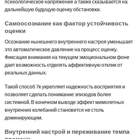
психологическое напряжение а также сказывается на
дальнейшую будущую оценку обстановки.
Самоосознание как фактор устойчивость
оценки
Осознание нынешнего внутреннего настроя уменьшает
это автоматическое давление на процесс оценку.
Фиксация внимания на текущем эмоциональном фоне
дает возможность отделять аффективную отклик от
реальных данных.
Такой способ 7к укрепляет надежность восприятия и
позволяет сделать понимание эпизодов более
системной. В конечном выводе эффект мимолетных
внутренних колебаний становится не столь
доминирующим.
Внутренний настрой и переживание темпа
времени