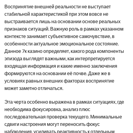
Воспринятие внешней реальности не выступает
стабильной характеристикой при этом вовсе не
выстраивается лишь на основании основе реальных
признаков ситуаций. Важную роль в рамках указанном
контексте занимает субъективное самочувствие, в
особенности актуальное эмоциональное состояние.
Данное 7к казино определяет, какого рода компоненты
эпизода выглядят важными, как интерпретируется
входящая информация и какие именно заключения
формируются на основании её почве. Даже же в
условиях равных внешних факторах воспринятие
может заметно отличаться.
Эта черта особенно выражена в рамках ситуациях, где
необходима фокусировка, анализ плюс
последовательная проверка текущего. Минимальные
сдвиги настроения могут переносить фокус
наблюдения, усиливать реактивность к отдельным