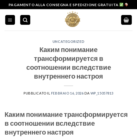
Salta
PAGAMENTO ALLA CONSEGNA E SPEDIZIONE GRATUITA
ai
contenuti
UNCATEGORIZED
Каким понимание
трансформируется в
соотношении вследствие
внутреннего настроя
PUBBLICATO IL
FEBBRAIO 16, 2026
DA
WP_15057813
Каким понимание трансформируется
в соотношении вследствие
внутреннего настроя