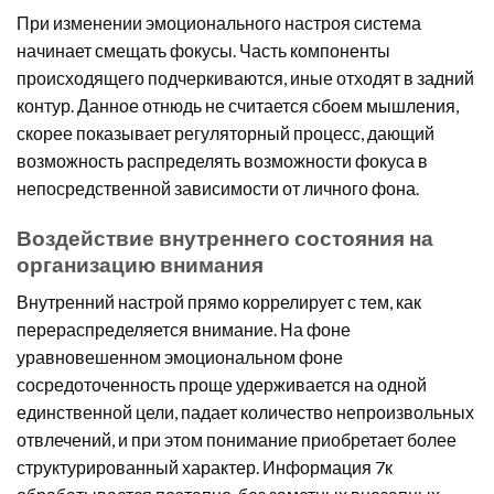
При изменении эмоционального настроя система
начинает смещать фокусы. Часть компоненты
происходящего подчеркиваются, иные отходят в задний
контур. Данное отнюдь не считается сбоем мышления,
скорее показывает регуляторный процесс, дающий
возможность распределять возможности фокуса в
непосредственной зависимости от личного фона.
Воздействие внутреннего состояния на
организацию внимания
Внутренний настрой прямо коррелирует с тем, как
перераспределяется внимание. На фоне
уравновешенном эмоциональном фоне
сосредоточенность проще удерживается на одной
единственной цели, падает количество непроизвольных
отвлечений, и при этом понимание приобретает более
структурированный характер. Информация 7к