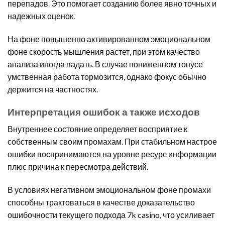
перепадов. Это помогает созданию более явно точных и
надежных оценок.
На фоне повышенно активированном эмоциональном
фоне скорость мышления растет, при этом качество
анализа иногда падать. В случае пониженном тонусе
умственная работа тормозится, однако фокус обычно
держится на частностях.
Интерпретация ошибок а также исходов
Внутреннее состояние определяет восприятие к
собственным своим промахам. При стабильном настрое
ошибки воспринимаются на уровне ресурс информации
плюс причина к пересмотра действий.
В условиях негативном эмоциональном фоне промахи
способны трактоваться в качестве доказательство
ошибочности текущего подхода 7k casino, что усиливает