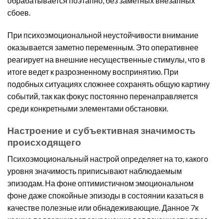
обрабатывается поэтапно, без заметных внезапных
сбоев.
При психоэмоциональной неустойчивости внимание
оказывается заметно переменным. Это оперативнее
реагирует на внешние несущественные стимулы, что в
итоге ведет к разрозненному воспринятию. При
подобных ситуациях сложнее сохранять общую картину
событий, так как фокус постоянно перенаправляется
среди конкретными элементами обстановки.
Настроение и субъективная значимость
происходящего
Психоэмоциональный настрой определяет на то, какого
уровня значимость приписывают наблюдаемым
эпизодам. На фоне оптимистичном эмоциональном
фоне даже спокойные эпизоды в состоянии казаться в
качестве полезные или обнадеживающие. Данное 7к