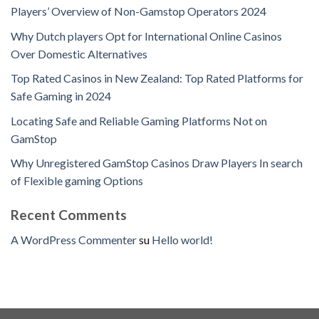
Players’ Overview of Non-Gamstop Operators 2024
Why Dutch players Opt for International Online Casinos
Over Domestic Alternatives
Top Rated Casinos in New Zealand: Top Rated Platforms for
Safe Gaming in 2024
Locating Safe and Reliable Gaming Platforms Not on
GamStop
Why Unregistered GamStop Casinos Draw Players In search
of Flexible gaming Options
Recent Comments
A WordPress Commenter
su
Hello world!