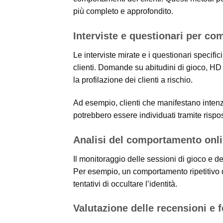
più completo e approfondito.
Interviste e questionari per c
Le interviste mirate e i questionari specific
clienti. Domande su abitudini di gioco, HD 
la profilazione dei clienti a rischio.
Ad esempio, clienti che manifestano intenzio
potrebbero essere individuati tramite rispo
Analisi del comportamento onlin
Il monitoraggio delle sessioni di gioco e de
Per esempio, un comportamento ripetitivo d
tentativi di occultare l’identità.
Valutazione delle recensioni e 