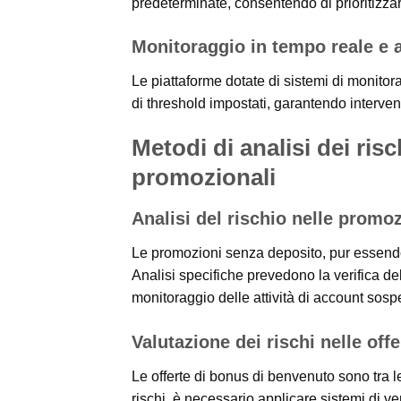
predeterminate, consentendo di prioritizzar
Monitoraggio in tempo reale e a
Le piattaforme dotate di sistemi di monitor
di threshold impostati, garantendo intervent
Metodi di analisi dei risc
promozionali
Analisi del rischio nelle promo
Le promozioni senza deposito, pur essendo 
Analisi specifiche prevedono la verifica della
monitoraggio delle attività di account sospe
Valutazione dei rischi nelle off
Le offerte di bonus di benvenuto sono tra le
rischi, è necessario applicare sistemi di veri