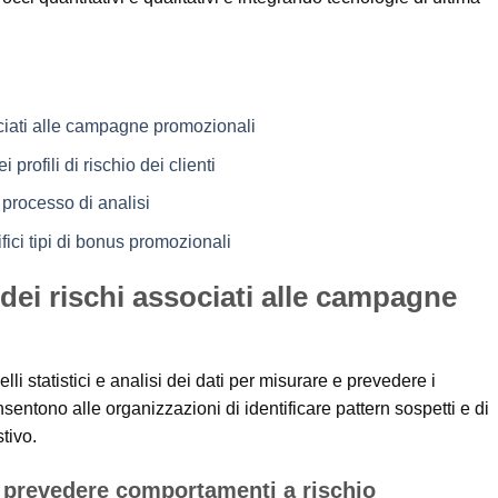
ociati alle campagne promozionali
 profili di rischio dei clienti
 processo di analisi
ifici tipi di bonus promozionali
 dei rischi associati alle campagne
li statistici e analisi dei dati per misurare e prevedere i
entono alle organizzazioni di identificare pattern sospetti e di
tivo.
er prevedere comportamenti a rischio