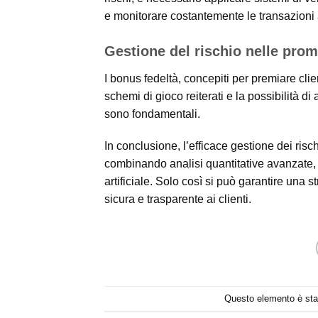
e monitorare costantemente le transazioni 
Gestione del rischio nelle prom
I bonus fedeltà, concepiti per premiare cli
schemi di gioco reiterati e la possibilità di 
sono fondamentali.
In conclusione, l’efficace gestione dei ris
combinando analisi quantitative avanzate, v
artificiale. Solo così si può garantire una
sicura e trasparente ai clienti.
Questo elemento è stat