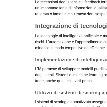
Le recensioni degli utenti e il feedback for
un’importante fonte di informazioni qualitat
reiterata o lamentele su transazioni sospett
Integrazione di tecnolog
Le tecnologie di intelligenza artificiale e
rischi. L’automazione e l’apprendimento con
minacce in modo tempestivo ed efficiente.
Implementazione di intelligenza
L’IA permette di sviluppare modelli preditt
degli utenti. Sistemi di machine learning 
frode, anche quelli mai visti prima.
Utilizzo di sistemi di scoring a
I sistemi di scoring automatizzato assegnan