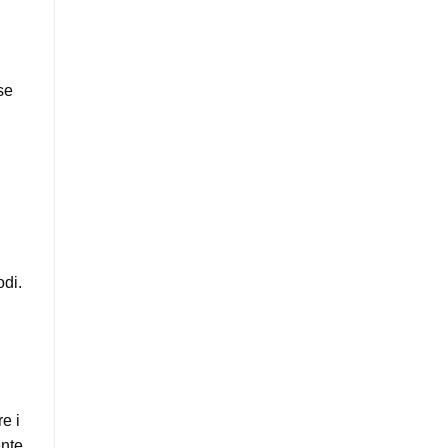
se
odi.
e i
ente