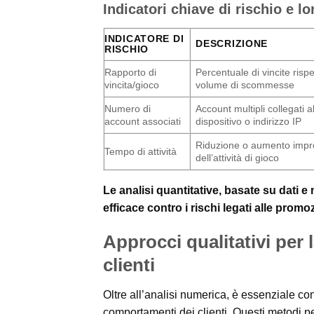
Indicatori chiave di rischio e l
INDICATORE DI
DESCRIZIONE
RISCHIO
Rapporto di
Percentuale di vincite rispe
vincita/gioco
volume di scommesse
Numero di
Account multipli collegati a
account associati
dispositivo o indirizzo IP
Riduzione o aumento impr
Tempo di attività
dell’attività di gioco
Le analisi quantitative, basate su dati e 
efficace contro i rischi legati alle prom
Approcci qualitativi per l
clienti
Oltre all’analisi numerica, è essenziale co
comportamenti dei clienti. Questi metodi p