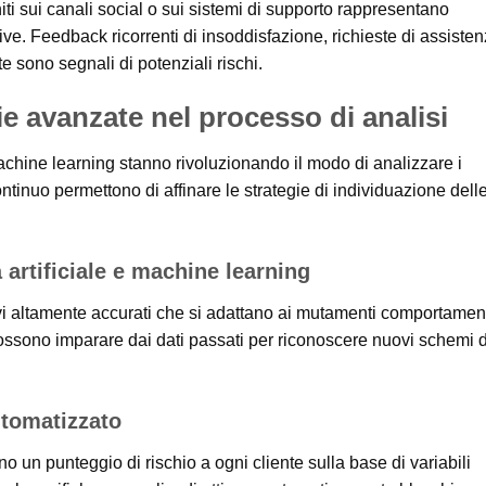
niti sui canali social o sui sistemi di supporto rappresentano
ive. Feedback ricorrenti di insoddisfazione, richieste di assiste
e sono segnali di potenziali rischi.
ie avanzate nel processo di analisi
 machine learning stanno rivoluzionando il modo di analizzare i
tinuo permettono di affinare le strategie di individuazione dell
 artificiale e machine learning
ivi altamente accurati che si adattano ai mutamenti comportament
possono imparare dai dati passati per riconoscere nuovi schemi d
utomatizzato
o un punteggio di rischio a ogni cliente sulla base di variabili