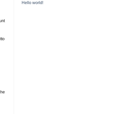
Hello world!
unt
tto
che