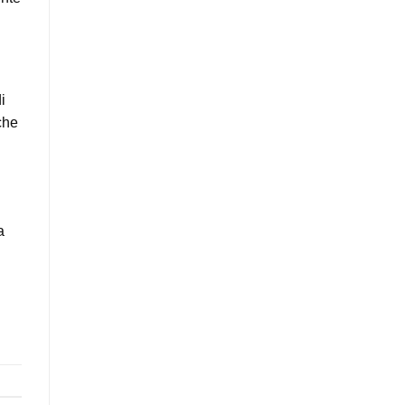
i
iche
a