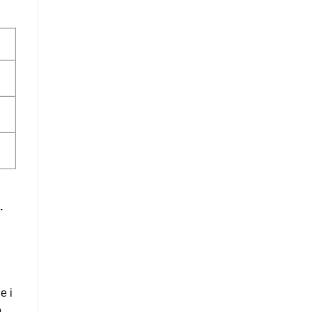
.
e i
o