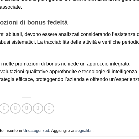
associate.
ozioni di bonus fedeltà
enti abituali, devono essere analizzati considerando l’esistenza d
abusi sistematici. La tracciabilità delle attività e verifiche period
chi nelle promozioni di bonus richiede un approccio integrato,
alutazioni qualitative approfondite e tecnologie di intelligenza
 strategia efficace, proteggendo l’azienda e offrendo un’esperienz
o inserito in
Uncategorized
. Aggiungilo ai
segnalibri
.