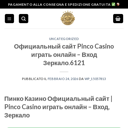
Salta
PAGAMENTO ALLA CONSEGNA E SPEDIZIONE GRATUITA
ai
contenuti
UNCATEGORIZED
Официальный сайт Pinco Casino
играть онлайн – Вход
Зеркало.6121
PUBBLICATO IL
FEBBRAIO 24, 2026
DA
WP_15057813
Пинко Казино Официальный сайт |
Pinco Casino играть онлайн – Вход,
Зеркало