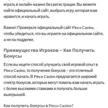
играть в онлайн-казино без регистрации. Вы можете
найти официальный сайт, выбрать игру, которая вам
нравится, и начать играть.
Важно! Проверьте официальный сайт Pinco Casino,
чтобы убедиться, что вы играете на официальном сайте,
а не на подделке.
Преимущества Игроков – Как Получить
Бонусы
Если вы ищете способ улучшить свой игровой опыт в
Pinco Casino, то получение бонусов – это отличный
способ начать. В Pinco Casino предлагается широкий
спектр бонусов, которые могут помочь вам начать играть
с более высокими ставками и получать больше
выигрышей.
Как получить бонусы в Pinco Casino?