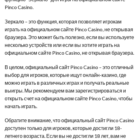
Pinco Casino.
Зеркало – это функция, которая позволяет игрокам
играть на официальном сайте Pinco Casino, не открывая
браузера. Это может быть полезно, если вы используете
несколько устройств или если вы хотите играть на
официальном сайте Pinco Casino, не открывая браузера.
В целом, официальный сайт Pinco Casino – это отличный
выбор для игроков, которые ищут онлайн-казино, где
можно играть в различных играх и получать реальные
выигры. Мы рекомендуем вам зарегистрироваться и
открыть счет на официальном сайте Pinco Casino, чтобы
начать играть.
Обратите внимание, что официальный сайт Pinco Casino
доступен только для игроков, которые достигли 18-
летнего возраста. Если вы не достигли 18 лет, вам не