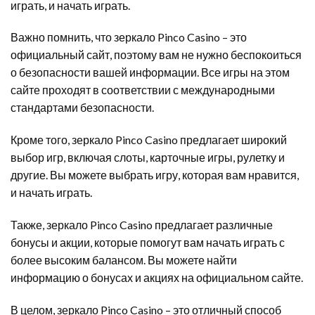
играть, и начать играть.
Важно помнить, что зеркало Pinco Casino – это
официальный сайт, поэтому вам не нужно беспокоиться
о безопасности вашей информации. Все игры на этом
сайте проходят в соответствии с международными
стандартами безопасности.
Кроме того, зеркало Pinco Casino предлагает широкий
выбор игр, включая слоты, карточные игры, рулетку и
другие. Вы можете выбрать игру, которая вам нравится,
и начать играть.
Также, зеркало Pinco Casino предлагает различные
бонусы и акции, которые помогут вам начать играть с
более высоким балансом. Вы можете найти
информацию о бонусах и акциях на официальном сайте.
В целом, зеркало Pinco Casino – это отличный способ