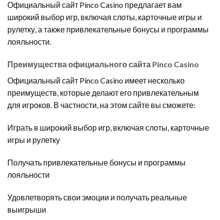
Официальный сайт Pinco Casino предлагает вам
широкий выбор игр, включая слоты, карточные игры и
рулетку, а также привлекательные бонусы и программы
лояльности.
Преимущества официального сайта Pinco Casino
Официальный сайт Pinco Casino имеет несколько
преимуществ, которые делают его привлекательным
для игроков. В частности, на этом сайте вы сможете:
Играть в широкий выбор игр, включая слоты, карточные
игры и рулетку
Получать привлекательные бонусы и программы
лояльности
Удовлетворять свои эмоции и получать реальные
выигрыши