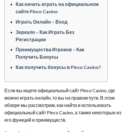
Как начать играть на официальном
сайте Pinco Casino
Играть Онлайн – Вход
Зеркало – Как Играть Без
Регистрации
Преимущества Игроков – Как
Получить Бонусы
Как получить бонусы в Pinco Casino?
Если вы ищете официальный сайт Pinco Casino, где
можно играть онлайн, то вы на правом пути. В этом
обзоре мы рассмотрим, как найти и использовать
официальный сайт Pinco Casino, а также некоторые из
его функций и преимуществ.