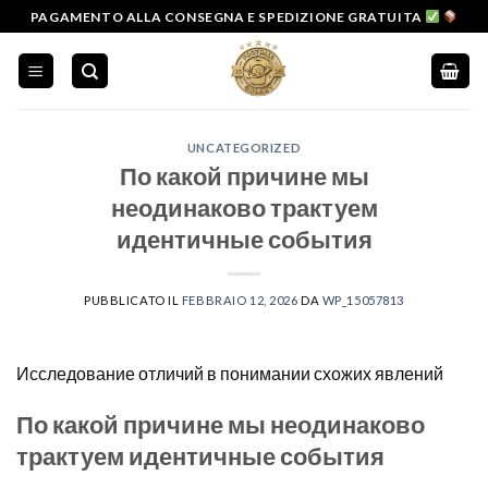
Salta
PAGAMENTO ALLA CONSEGNA E SPEDIZIONE GRATUITA
ai
contenuti
UNCATEGORIZED
По какой причине мы
неодинаково трактуем
идентичные события
PUBBLICATO IL
FEBBRAIO 12, 2026
DA
WP_15057813
Исследование отличий в понимании схожих явлений
По какой причине мы неодинаково
трактуем идентичные события