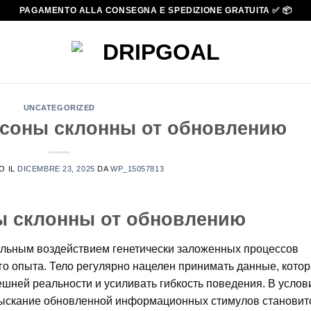
PAGAMENTO ALLA CONSEGNA E SPEDIZIONE GRATUITA ✅ 📦
UNCATEGORIZED
рсоны склонны от обновлению
O IL
DICEMBRE 23, 2025
DA
WP_15057813
ы склонны от обновлению
ильным воздействием генетически заложенных процессов
го опыта. Тело регулярно нацелен принимать данные, кото
шней реальности и усиливать гибкость поведения. В услов
ыскание обновленной информационных стимулов становит