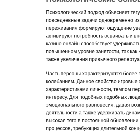
Психологический подход объясняет тягу
повседневные задачи одновременно из
переживания формируют ощущение увел
активируют потребность осваивать и в
казино онлайн способствует удерживать
повышенном уровне занятости, так как
также увеличения привычного репертуа
Часть персоны характеризуются более
колебаниям. Данное свойство игровые 
характеристиками личности, темпом пе
интересу. Для подобных подобных люде
эмоционального равновесия, давая во
деятельности а также удерживать дина
высокая тяга в постоянной обновлении
процессов, требующих длительной конц