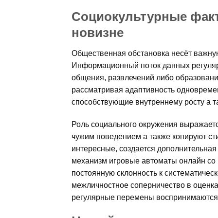
Социокультурные факт
новизне
Общественная обстановка несёт важную
Информационный поток данных регуляр
общения, развлечений либо образовани
рассматривая адаптивность одновремен
способствующие внутреннему росту а 
Роль социального окружения выражаетс
чужим поведением а также копируют ст
интересные, создается дополнительная
механизм игровые автоматы онлайн со
постоянную склонность к систематичес
межличностное соперничество в оценка
регулярные перемены воспринимаются 