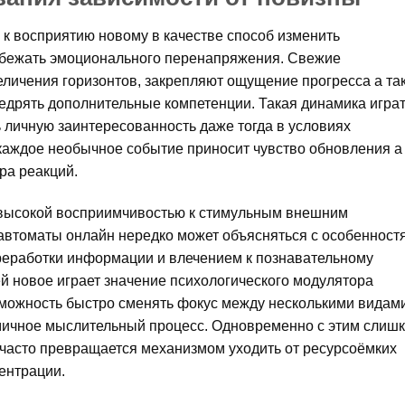
 к восприятию новому в качестве способ изменить
бежать эмоционального перенапряжения. Свежие
ичения горизонтов, закрепляют ощущение прогресса а та
недрять дополнительные компетенции. Такая динамика игра
 личную заинтересованность даже тогда в условиях
 каждое необычное событие приносит чувство обновления а
ра реакций.
 высокой восприимчивостью к стимульным внешним
автоматы онлайн нередко может объясняться с особенност
реработки информации и влечением к познавательному
й новое играет значение психологического модулятора
зможность быстро сменять фокус между несколькими видам
мичное мыслительный процесс. Одновременно с этим слиш
 часто превращается механизмом уходить от ресурсоёмких
ентрации.