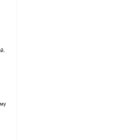
й.
ому