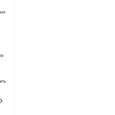
лых
ти
ить
ю