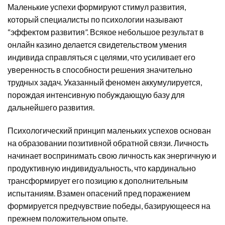
Маленькие успехи формируют стимул развития,
который специалисты по психологии называют
“эффектом развития”. Всякое небольшое результат в
онлайн казино делается свидетельством умения
индивида справляться с целями, что усиливает его
уверенность в способности решения значительно
трудных задач. Указанный феномен аккумулируется,
порождая интенсивную побуждающую базу для
дальнейшего развития.
Психологический принцип маленьких успехов основан
на образовании позитивной обратной связи. Личность
начинает воспринимать свою личность как энергичную и
продуктивную индивидуальность, что кардинально
трансформирует его позицию к дополнительным
испытаниям. Взамен опасений пред поражением
формируется предчувствие победы, базирующееся на
прежнем положительном опыте.