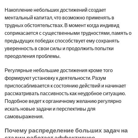
Накопление небольших достижений создает
ментальный капитал, что возможно применять в
трудных обстоятельствах. В момент когда индивид
соприкасается с существенными трудностями, память о
предыдущих победах способствует ему сохранять
уверенность в свои силы и продолжить попытки
преодоления проблемы.
Регулярные небольшие достижения кроме того
формируют установку к деятельности. Разум
приспосабливается к состоянию действий и начинает
рассматривать пассивность как неудобное ситуацию.
Подобное ведет к органичному желанию регулярно
искать новые задачи и перспективы для
самовыражения.
Почему распределение больших задач на
стадии работает эффективнее