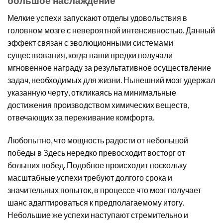
большое наслаждение
Мелкие успехи запускают отделы удовольствия в
головном мозге с невероятной интенсивностью. Данный
эффект связан с эволюционными системами
существования, когда наши предки получали
мгновенное награду за результативное осуществление
задач, необходимых для жизни. Нынешний мозг удержал
указанную черту, откликаясь на минимальные
достижения производством химических веществ,
отвечающих за переживание комфорта.
Любопытно, что мощность радости от небольшой
победы в Здесь нередко превосходит восторг от
больших побед. Подобное происходит поскольку
масштабные успехи требуют долгого срока и
значительных попыток, в процессе что мозг получает
шанс адаптироваться к предполагаемому итогу.
Небольшие же успехи наступают стремительно и