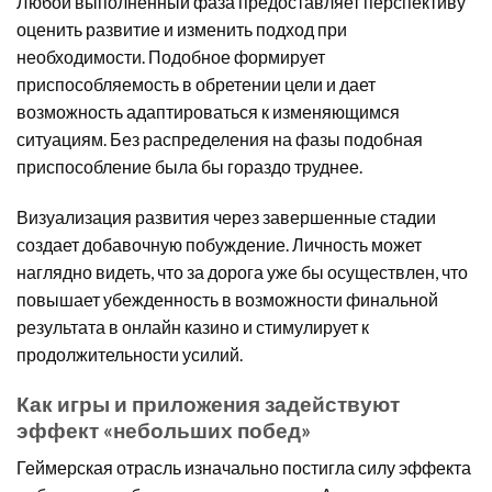
Любой выполненный фаза предоставляет перспективу
оценить развитие и изменить подход при
необходимости. Подобное формирует
приспособляемость в обретении цели и дает
возможность адаптироваться к изменяющимся
ситуациям. Без распределения на фазы подобная
приспособление была бы гораздо труднее.
Визуализация развития через завершенные стадии
создает добавочную побуждение. Личность может
наглядно видеть, что за дорога уже бы осуществлен, что
повышает убежденность в возможности финальной
результата в онлайн казино и стимулирует к
продолжительности усилий.
Как игры и приложения задействуют
эффект «небольших побед»
Геймерская отрасль изначально постигла силу эффекта