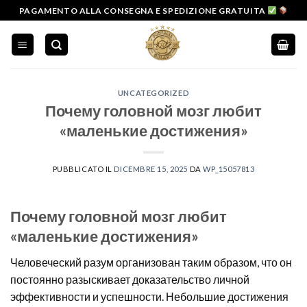
Salta
PAGAMENTO ALLA CONSEGNA E SPEDIZIONE GRATUITA
ai
contenuti
UNCATEGORIZED
Почему головной мозг любит
«маленькие достижения»
PUBBLICATO IL
DICEMBRE 15, 2025
DA
WP_15057813
Почему головной мозг любит
«маленькие достижения»
Человеческий разум организован таким образом, что он
постоянно разыскивает доказательство личной
эффективности и успешности. Небольшие достижения