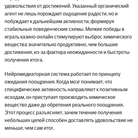
удовольствия от достижений. Указанный органический
агент не лишь порождает ощущение радости, но и
побуждает к дальнейшим активности, формируя
стабильные поведенческие схемы. Мелкие победы в
играть казино онлайн стимулируют выброс химического
вещества значительно продуктивно, чем большие
достижения, из-за фактора неожиданности и быстроты
получения итога.
Нейромедиаторная система работает по принципу
ожидания поощрения. Когда мозг понимает, что
специфические активность направляют к позитивным
исходам, он приступает производить химическое
вещество даже до обретения реального поощрения.
Этот процесс разъясняет, зачем течение получения
небольших целей способен доставлять удовольствие не
меньше, чем сам итог.