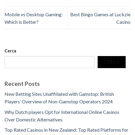
Mobile vs Desktop Gaming:
Best Bingo Games at Luckzie
Which is Better?
Casino
Cerca
CERCA
Recent Posts
New Betting Sites Unaffiliated with Gamstop: British
Players’ Overview of Non-Gamstop Operators 2024
Why Dutch players Opt for International Online Casinos
Over Domestic Alternatives
Top Rated Casinos in New Zealand: Top Rated Platforms for