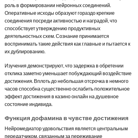
роль в формировании нейронных соединений.
Оперативные исходы образуют гораздо крепкие
соединения посреди активностью и наградой, что
способствует утверждению продуктивных
деятельностных схем. Сознание принимается
воспринимать такие действия как главные и пытается к
их дублированию.
Изучения демонстрируют, что задержка в обретении
отклика заметно уменьшает побуждающий воздействие
достижения. Вплоть до небольшая отсрочка в немного
часов способна существенно ослабить положительное
эффект достижения в казино онлайн на душевное
состояние индивида.
Функция дофамина в чувстве достижения
Нейромедиатор удовольствия является центральным
передатчиком, связанным за переживание