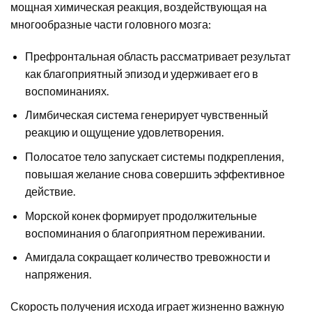
мощная химическая реакция, воздействующая на
многообразные части головного мозга:
Префронтальная область рассматривает результат
как благоприятный эпизод и удерживает его в
воспоминаниях.
Лимбическая система генерирует чувственный
реакцию и ощущение удовлетворения.
Полосатое тело запускает системы подкрепления,
повышая желание снова совершить эффективное
действие.
Морской конек формирует продолжительные
воспоминания о благоприятном переживании.
Амигдала сокращает количество тревожности и
напряжения.
Скорость получения исхода играет жизненно важную