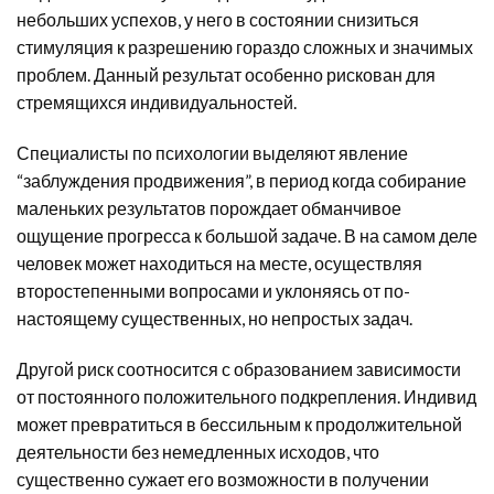
небольших успехов, у него в состоянии снизиться
стимуляция к разрешению гораздо сложных и значимых
проблем. Данный результат особенно рискован для
стремящихся индивидуальностей.
Специалисты по психологии выделяют явление
“заблуждения продвижения”, в период когда собирание
маленьких результатов порождает обманчивое
ощущение прогресса к большой задаче. В на самом деле
человек может находиться на месте, осуществляя
второстепенными вопросами и уклоняясь от по-
настоящему существенных, но непростых задач.
Другой риск соотносится с образованием зависимости
от постоянного положительного подкрепления. Индивид
может превратиться в бессильным к продолжительной
деятельности без немедленных исходов, что
существенно сужает его возможности в получении