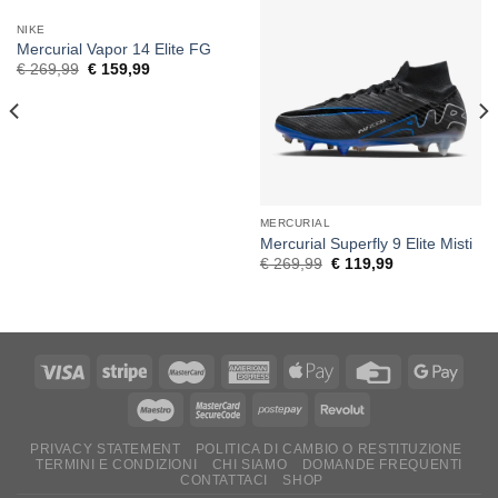
NIKE
Mercurial Vapor 14 Elite FG
Original
Current
€
269,99
€
159,99
price
price
was:
is:
€ 269,99.
€ 159,99.
MERCURIAL
Mercurial Superfly 9 Elite Misti
Original
Current
€
269,99
€
119,99
price
price
was:
is:
€ 269,99.
€ 119,99.
PRIVACY STATEMENT
POLITICA DI CAMBIO O RESTITUZIONE
TERMINI E CONDIZIONI
CHI SIAMO
DOMANDE FREQUENTI
CONTATTACI
SHOP