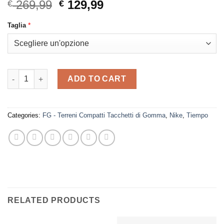
Original
Current
269,99
129,99
€
€
price
price
*
Taglia
was:
is:
€ 269,99.
€ 129,99.
Nike - Tiempo Legend 10 Elite FG Electric quantity
ADD TO CART
Categories:
FG - Terreni Compatti Tacchetti di Gomma
,
Nike
,
Tiempo
RELATED PRODUCTS