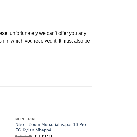
ase, unfortunately we can’t offer you any
on in which you received it. It must also be
MERCURIAL
NIKE
Nike – Zoom Mercurial Vapor 16 Pro
Mercurial Vapor 15 x
FG Kylian Mbappé
Original
C
€
269,99
€
119,99
price
pr
Original
Current
€
269,99
€
119,99