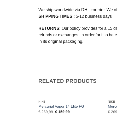
We ship worldwide via DHL courrier. We of
SHIPPING TIMES :
5-12 business days
RETURNS:
Our policy provides for a 15 da
refunds or exchanges. In order for it to be e
in its original packaging.
RELATED PRODUCTS
NIKE
NIKE
Mercurial Vapor 14 Elite FG
Mercu
Original
Current
€
269,99
€
159,99
€
269
price
price