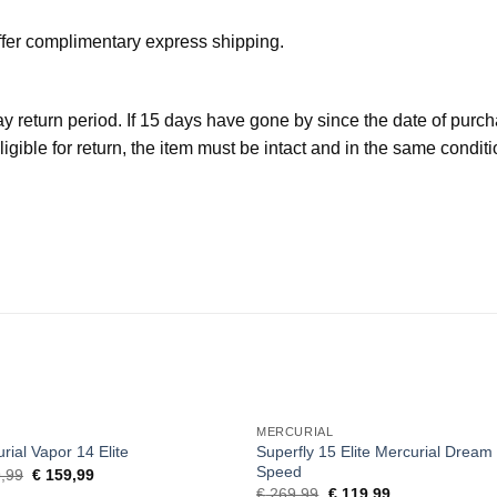
fer complimentary express shipping.
y return period. If 15 days have gone by since the date of purch
ligible for return, the item must be intact and in the same conditi
MERCURIAL
Superfly 15 Elite Mercurial Dream
rial Vapor 14 Elite
Speed
Original
Current
,99
€
159,99
price
price
Original
Current
€
269,99
€
119,99