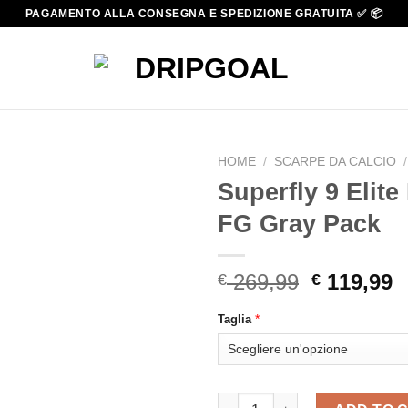
PAGAMENTO ALLA CONSEGNA E SPEDIZIONE GRATUITA ✅ 📦
HOME
/
SCARPE DA CALCIO
/
Superfly 9 Elite
FG Gray Pack
Original
C
269,99
119,99
€
€
price
p
*
Taglia
was:
i
€ 269,99.
€
Superfly 9 Elite Mercurial FG 