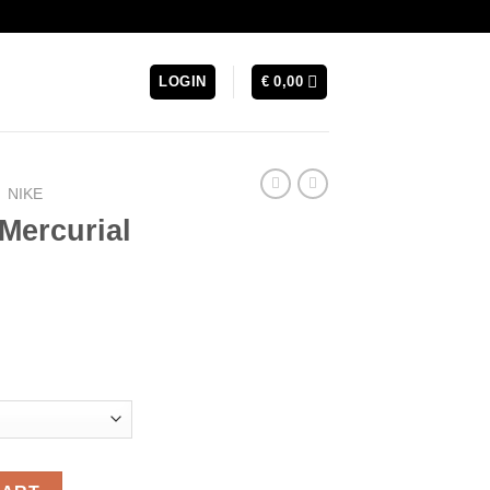
LOGIN
€
0,00
NIKE
 Mercurial
urrent
rice
s:
 119,99.
Gray Pack quantity