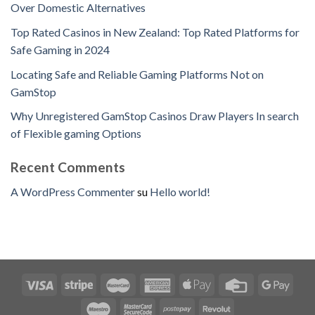
Over Domestic Alternatives
Top Rated Casinos in New Zealand: Top Rated Platforms for
Safe Gaming in 2024
Locating Safe and Reliable Gaming Platforms Not on
GamStop
Why Unregistered GamStop Casinos Draw Players In search
of Flexible gaming Options
Recent Comments
A WordPress Commenter
su
Hello world!