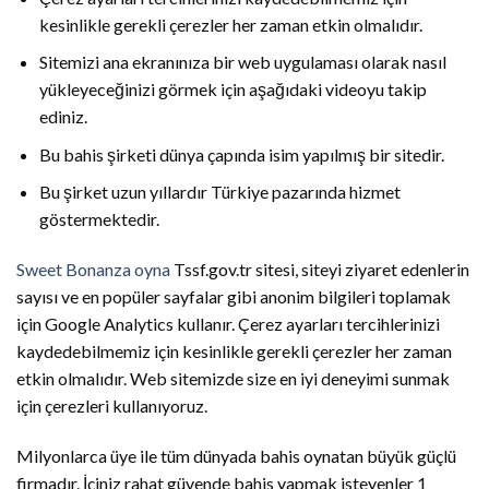
kesinlikle gerekli çerezler her zaman etkin olmalıdır.
Sitemizi ana ekranınıza bir web uygulaması olarak nasıl
yükleyeceğinizi görmek için aşağıdaki videoyu takip
ediniz.
Bu bahis şirketi dünya çapında isim yapılmış bir sitedir.
Bu şirket uzun yıllardır Türkiye pazarında hizmet
göstermektedir.
Sweet Bonanza oyna
Tssf.gov.tr sitesi, siteyi ziyaret edenlerin
sayısı ve en popüler sayfalar gibi anonim bilgileri toplamak
için Google Analytics kullanır. Çerez ayarları tercihlerinizi
kaydedebilmemiz için kesinlikle gerekli çerezler her zaman
etkin olmalıdır. Web sitemizde size en iyi deneyimi sunmak
için çerezleri kullanıyoruz.
Milyonlarca üye ile tüm dünyada bahis oynatan büyük güçlü
firmadır. İçiniz rahat güvende bahis yapmak isteyenler 1