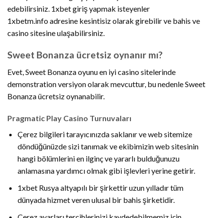
edebilirsiniz. 1xbet giriş yapmak isteyenler
1xbetm.info adresine kesintisiz olarak girebilir ve bahis ve
casino sitesine ulaşabilirsiniz.
Sweet Bonanza ücretsiz oynanır mı?
Evet, Sweet Bonanza oyunu en iyi casino sitelerinde
demonstration versiyon olarak mevcuttur, bu nedenle Sweet
Bonanza ücretsiz oynanabilir.
Pragmatic Play Casino Turnuvaları
Çerez bilgileri tarayıcınızda saklanır ve web sitemize
döndüğünüzde sizi tanımak ve ekibimizin web sitesinin
hangi bölümlerini en ilginç ve yararlı bulduğunuzu
anlamasına yardımcı olmak gibi işlevleri yerine getirir.
1xbet Rusya altyapılı bir şirkettir uzun yılladır tüm
dünyada hizmet veren ulusal bir bahis şirketidir.
Çerez ayarları tercihlerinizi kaydedebilmemiz için