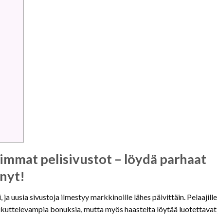
immat pelisivustot – löydä parhaat
 nyt!
ja uusia sivustoja ilmestyy markkinoille lähes päivittäin. Pelaajille
kuttelevampia bonuksia, mutta myös haasteita löytää luotettavat 