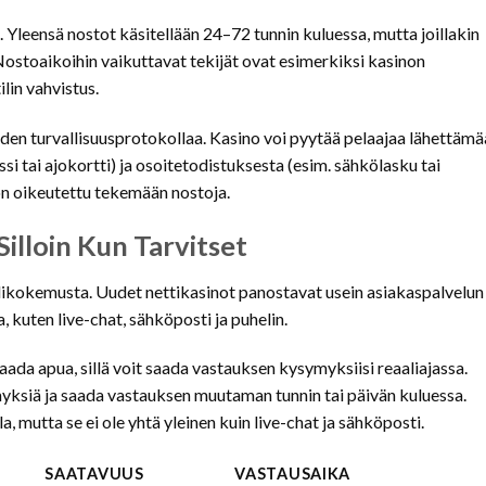
ä. Yleensä nostot käsitellään 24–72 tunnin kuluessa, mutta joillakin
Nostoaikoihin vaikuttavat tekijät ovat esimerkiksi kasinon
ilin vahvistus.
oiden turvallisuusprotokollaa. Kasino voi pyytää pelaajaa lähettäm
si tai ajokortti) ja osoitetodistuksesta (esim. sähkölasku tai
on oikeutettu tekemään nostoja.
Silloin Kun Tarvitset
likokemusta. Uudet nettikasinot panostavat usein asiakaspalvelun
, kuten live-chat, sähköposti ja puhelin.
aada apua, sillä voit saada vastauksen kysymyksiisi reaaliajassa.
yksiä ja saada vastauksen muutaman tunnin tai päivän kuluessa.
la, mutta se ei ole yhtä yleinen kuin live-chat ja sähköposti.
SAATAVUUS
VASTAUSAIKA