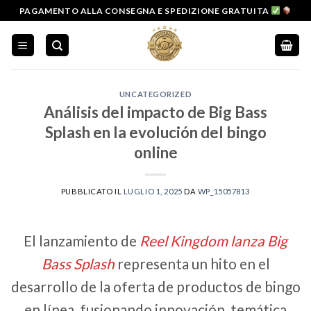
Salta
PAGAMENTO ALLA CONSEGNA E SPEDIZIONE GRATUITA
ai
contenuti
UNCATEGORIZED
Análisis del impacto de Big Bass
Splash en la evolución del bingo
online
PUBBLICATO IL
LUGLIO 1, 2025
DA
WP_15057813
El lanzamiento de
Reel Kingdom lanza Big
Bass Splash
representa un hito en el
desarrollo de la oferta de productos de bingo
en línea, fusionando innovación, temática