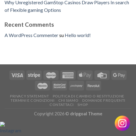
Why Unregistered GamStop Casinos Draw Players In search
of Flexible gaming Options
Recent Comments
A WordPress Commenter
su
Hello world!
PRIVACY STATEMENT
POLITICA DI CAMBIO O RESTITUZIONE
TERMINI E CONDIZIONI
CHI SIAMO
DOMANDE FREQUENTI
CONTATTACI
SHOP
Copyright 2026 ©
dripgoal Theme