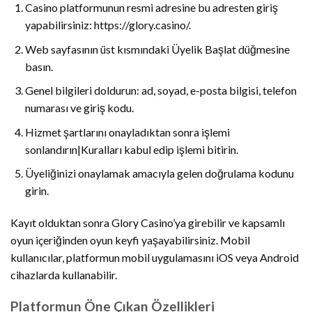
Casino platformunun resmi adresine bu adresten giriş
yapabilirsiniz: https://glory.casino/.
Web sayfasının üst kısmındaki Üyelik Başlat düğmesine
basın.
Genel bilgileri doldurun: ad, soyad, e-posta bilgisi, telefon
numarası ve giriş kodu.
Hizmet şartlarını onayladıktan sonra işlemi
sonlandırın|Kuralları kabul edip işlemi bitirin.
Üyeliğinizi onaylamak amacıyla gelen doğrulama kodunu
girin.
Kayıt olduktan sonra Glory Casino’ya girebilir ve kapsamlı
oyun içeriğinden oyun keyfi yaşayabilirsiniz. Mobil
kullanıcılar, platformun mobil uygulamasını iOS veya Android
cihazlarda kullanabilir.
Platformun Öne Çıkan Özellikleri