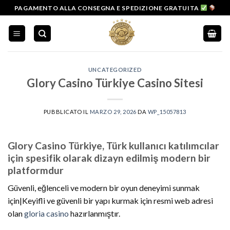
Salta
PAGAMENTO ALLA CONSEGNA E SPEDIZIONE GRATUITA
ai
contenuti
UNCATEGORIZED
Glory Casino Türkiye Casino Sitesi
PUBBLICATO IL
MARZO 29, 2026
DA
WP_15057813
Glory Casino Türkiye, Türk kullanıcı katılımcılar
için spesifik olarak dizayn edilmiş modern bir
platformdur
Güvenli, eğlenceli ve modern bir oyun deneyimi sunmak
için|Keyifli ve güvenli bir yapı kurmak için resmi web adresi
olan
gloria casino
hazırlanmıştır.