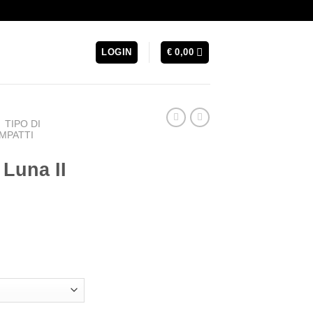
LOGIN
€
0,00
TIPO DI
MPATTI
Luna II
urrent
rice
s:
 129,99.