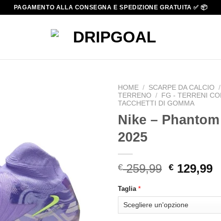
PAGAMENTO ALLA CONSEGNA E SPEDIZIONE GRATUITA ✅ 📦
HOME
/
SCARPE DA CALCIO
/
TERRENO
/
FG - TERRENI CO
TACCHETTI DI GOMMA
Nike – Phantom 
2025
Original
C
259,99
129,99
€
€
price
p
*
Taglia
was:
i
€ 259,99.
€