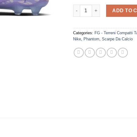
Nike - Phantom Luna II 2025 qu
ADD TO 
Categories:
FG - Terreni Compatti 
Nike
,
Phantom
,
Scarpe Da Calcio