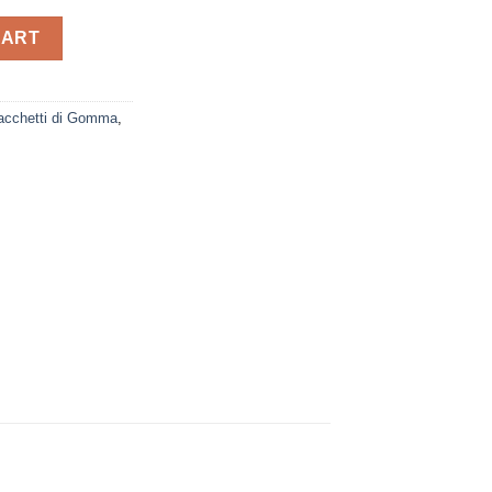
antity
CART
Tacchetti di Gomma
,