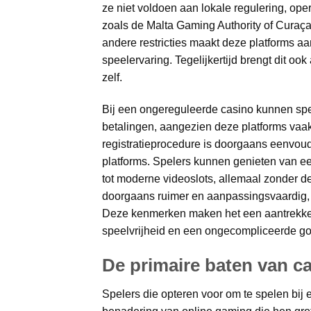
ze niet voldoen aan lokale regulering, ope
zoals de Malta Gaming Authority of Curaça
andere restricties maakt deze platforms 
speelervaring. Tegelijkertijd brengt dit o
zelf.
Bij een ongereguleerde casino kunnen spel
betalingen, aangezien deze platforms vaa
registratieprocedure is doorgaans eenvoudi
platforms. Spelers kunnen genieten van ee
tot moderne videoslots, allemaal zonder de
doorgaans ruimer en aanpassingsvaardig, 
Deze kenmerken maken het een aantrekkeli
speelvrijheid en een ongecompliceerde go
De primaire baten van ca
Spelers die opteren voor om te spelen bij