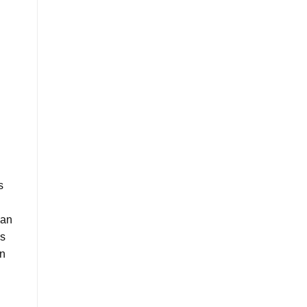
s
van
es
en