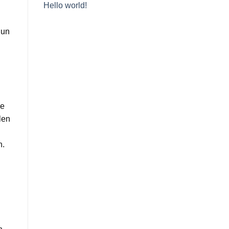
Hello world!
hun
de
len
n.