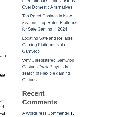
International Online Casinos
Over Domestic Alternatives
Top Rated Casinos in New
Zealand: Top Rated Platforms
for Safe Gaming in 2024
Locating Safe and Reliable
Gaming Platforms Not on
GamStop
 van
Why Unregistered GamStop
Casinos Draw Players In
search of Flexible gaming
ere
Options
Recent
der
Comments
igd
A WordPress Commenter
su
wel