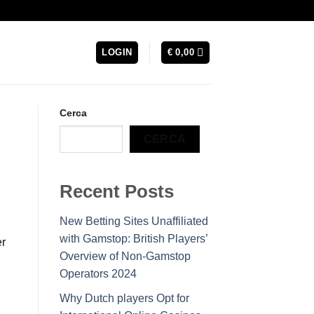
LOGIN
€
0,00
Cerca
CERCA
Recent Posts
New Betting Sites Unaffiliated
with Gamstop: British Players’
er
Overview of Non-Gamstop
Operators 2024
Why Dutch players Opt for