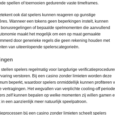
ende spellen of toernooien gedurende vaste timeframes.
tekent ook dat spelers kunnen reageren op gunstige
ères. Wanneer een tokens geen beperkingen instelt, kunnen
n, bonusregelingen of bepaalde spelmomenten die aanvullend
 autonomie maakt het mogelijk om een op maat gemaakte
lemmerd door generieke regels die geen rekening houden met
iteiten van uiteenlopende spelerscategorieën.
ingen
tellen spelers regelmatig voor langdurige verificatieprocedure
rvaring verstoren. Bij een casino zonder limieten worden deze
mum beperkt, waardoor spelers onmiddellijk kunnen profiteren 
vertragingen. Het wegvallen van verplichte cooling-off period
ers zelf kunnen bepalen op welke momenten zij willen gamen 
 in een aanzienlijk meer natuurlijk speelpatroon.
tieprocessen bij een casino zonder limieten scheelt spelers