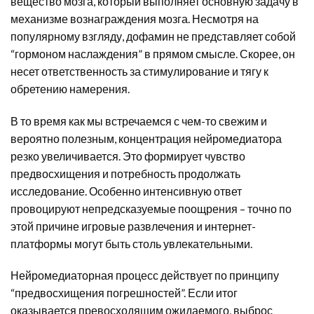
вещество мозга, который выполняет основную задачу в
механизме вознаграждения мозга. Несмотря на
популярному взгляду, дофамин не представляет собой
“гормоном наслаждения” в прямом смысле. Скорее, он
несет ответственность за стимулирование и тягу к
обретению намерения.
В то время как мы встречаемся с чем-то свежим и
вероятно полезным, концентрация нейромедиатора
резко увеличивается. Это формирует чувство
предвосхищения и потребность продолжать
исследование. Особенно интенсивную ответ
провоцируют непредсказуемые поощрения – точно по
этой причине игровые развлечения и интернет-
платформы могут быть столь увлекательными.
Нейромедиаторная процесс действует по принципу
“предвосхищения погрешностей”. Если итог
оказывается превосходящим ожидаемого, выброс