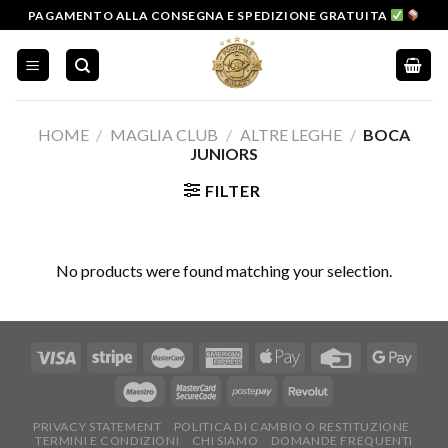
Salta
PAGAMENTO ALLA CONSEGNA E SPEDIZIONE GRATUITA
ai
contenuti
HOME
/
MAGLIA CLUB
/
ALTRE LEGHE
/
BOCA
JUNIORS
FILTER
No products were found matching your selection.
PRIVACY STATEMENT
POLITICA DI CAMBIO O RESTITUZIONE
TERMINI E CONDIZIONI
CHI SIAMO
DOMANDE FREQUENTI