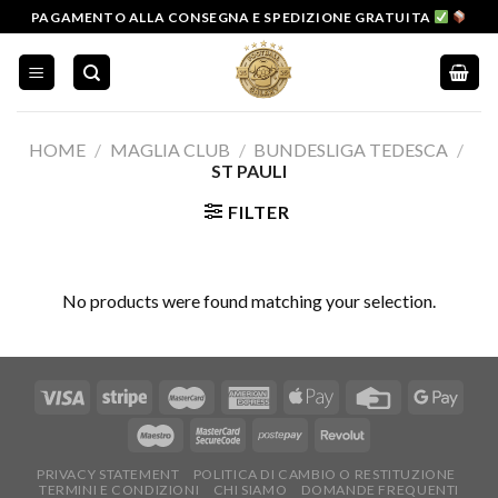
Salta
PAGAMENTO ALLA CONSEGNA E SPEDIZIONE GRATUITA
ai
contenuti
HOME
/
MAGLIA CLUB
/
BUNDESLIGA TEDESCA
/
ST PAULI
FILTER
No products were found matching your selection.
PRIVACY STATEMENT
POLITICA DI CAMBIO O RESTITUZIONE
TERMINI E CONDIZIONI
CHI SIAMO
DOMANDE FREQUENTI