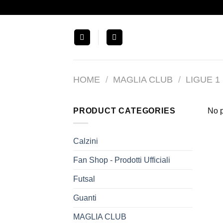
Salta
ai
contenuti
HOME
/
MAGLIA CLUB
/
LIGUE 
PRODUCT CATEGORIES
No p
Calzini
Fan Shop - Prodotti Ufficiali
Futsal
Guanti
MAGLIA CLUB