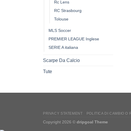
Rc Lens
RC Strasbourg
Tolouse
MLS Soccer
PREMIER LEAGUE Inglese
SERIE A italiana
Scarpe Da Calcio
Tute
PRIVACY STATEMENT
POLITICA DI CAMBIO O
Copyright 2026 ©
dripgoal Theme