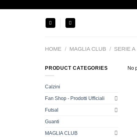
Salta
ai
contenuti
HOME
/
MAGLIA CLUB
/
SERIE A
PRODUCT CATEGORIES
No p
Calzini
Fan Shop - Prodotti Ufficiali
Futsal
Guanti
MAGLIA CLUB