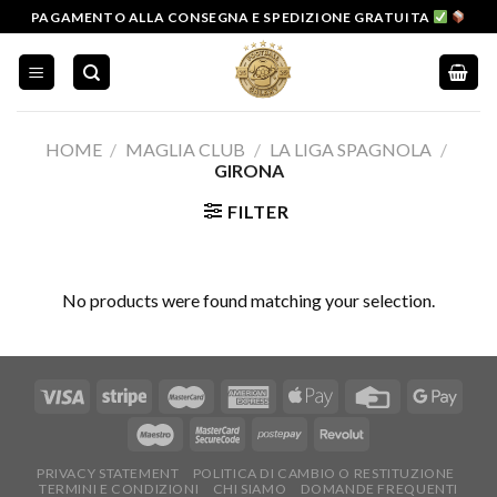
Salta
PAGAMENTO ALLA CONSEGNA E SPEDIZIONE GRATUITA
ai
contenuti
HOME
/
MAGLIA CLUB
/
LA LIGA SPAGNOLA
/
GIRONA
FILTER
No products were found matching your selection.
PRIVACY STATEMENT
POLITICA DI CAMBIO O RESTITUZIONE
TERMINI E CONDIZIONI
CHI SIAMO
DOMANDE FREQUENTI